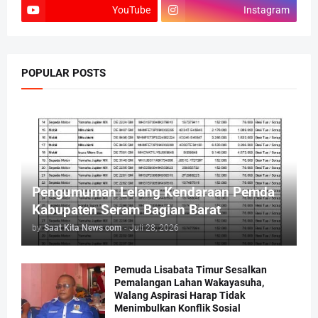
YouTube
Instagram
POPULAR POSTS
Pengumuman Lelang Kendaraan Pemda
Kabupaten Seram Bagian Barat
by
Saat Kita News com
-
Juli 28, 2026
Pemuda Lisabata Timur Sesalkan
Pemalangan Lahan Wakayasuha,
Walang Aspirasi Harap Tidak
Menimbulkan Konflik Sosial