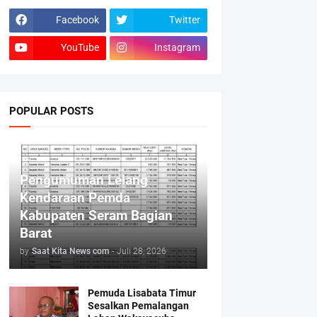
Facebook
Twitter
YouTube
Instagram
POPULAR POSTS
Pengumuman Lelang
Kendaraan Pemda
Kabupaten Seram Bagian
Barat
by
Saat Kita News com
-
Juli 28, 2026
Pemuda Lisabata Timur
Sesalkan Pemalangan