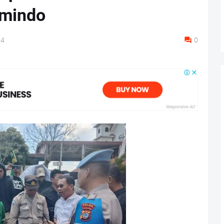
amindo
24
0