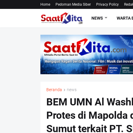
Home
Pedoman Media Siber
Privacy Policy
Redak
NEWS
WARTA 
Beranda
news
BEM UMN Al Washli
Protes di Mapolda 
Sumut terkait PT. S