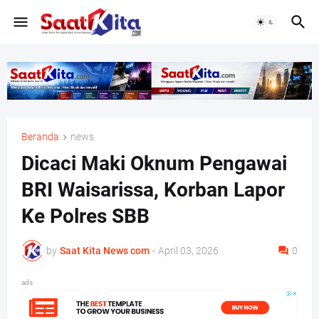
Beranda
news
Dicaci Maki Oknum Pengawai
BRI Waisarissa, Korban Lapor
Ke Polres SBB
by
Saat Kita News com
-
April 03, 2026
0
ads