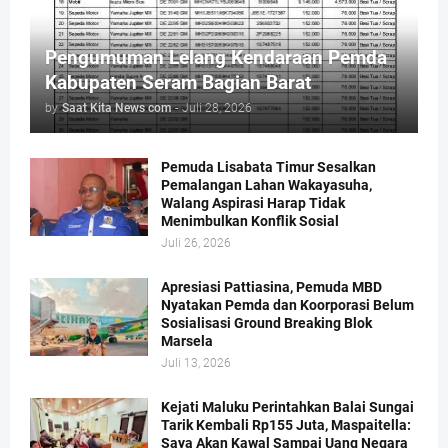
Pengumuman Lelang Kendaraan Pemda
Kabupaten Seram Bagian Barat
by
Saat Kita News com
-
Juli 28, 2026
Pemuda Lisabata Timur Sesalkan
Pemalangan Lahan Wakayasuha,
Walang Aspirasi Harap Tidak
Menimbulkan Konflik Sosial
Juli 26, 2026
Apresiasi Pattiasina, Pemuda MBD
Nyatakan Pemda dan Koorporasi Belum
Sosialisasi Ground Breaking Blok
Marsela
Juli 13, 2026
Kejati Maluku Perintahkan Balai Sungai
Tarik Kembali Rp155 Juta, Maspaitella:
Saya Akan Kawal Sampai Uang Negara