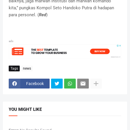
baiknya, jaga marwah institusi dan marwah komando
kita,” pungkas Kompol Seto Handoko Putra di hadapan
para personel. (
Red
)
ads
Tags
news
Facebook
YOU MIGHT LIKE