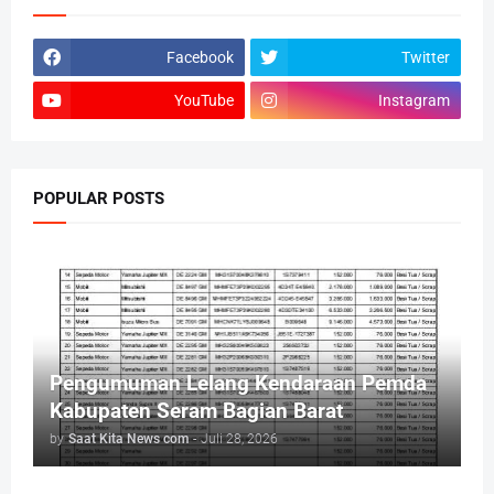
Facebook
Twitter
YouTube
Instagram
POPULAR POSTS
Pengumuman Lelang Kendaraan Pemda
Kabupaten Seram Bagian Barat
by
Saat Kita News com
-
Juli 28, 2026