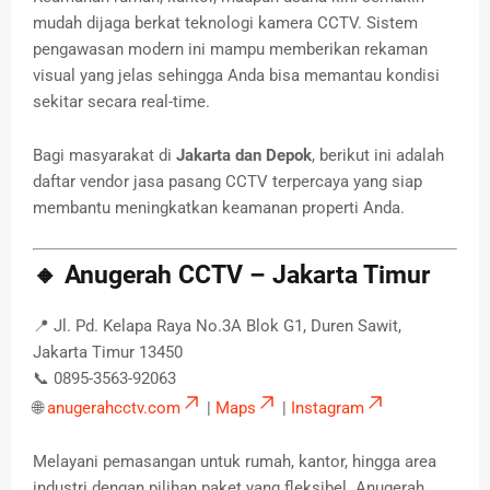
mudah dijaga berkat teknologi kamera CCTV. Sistem
pengawasan modern ini mampu memberikan rekaman
visual yang jelas sehingga Anda bisa memantau kondisi
sekitar secara real-time.
Bagi masyarakat di
Jakarta dan Depok
, berikut ini adalah
daftar vendor jasa pasang CCTV terpercaya yang siap
membantu meningkatkan keamanan properti Anda.
🔸 Anugerah CCTV – Jakarta Timur
📍 Jl. Pd. Kelapa Raya No.3A Blok G1, Duren Sawit,
Jakarta Timur 13450
📞 0895-3563-92063
🌐
anugerahcctv.com
|
Maps
|
Instagram
Melayani pemasangan untuk rumah, kantor, hingga area
industri dengan pilihan paket yang fleksibel. Anugerah