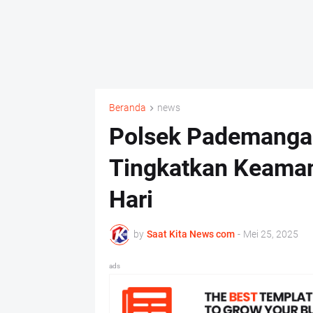
Beranda
news
Polsek Pademangan
Tingkatkan Keama
Hari
by
Saat Kita News com
-
Mei 25, 2025
ads