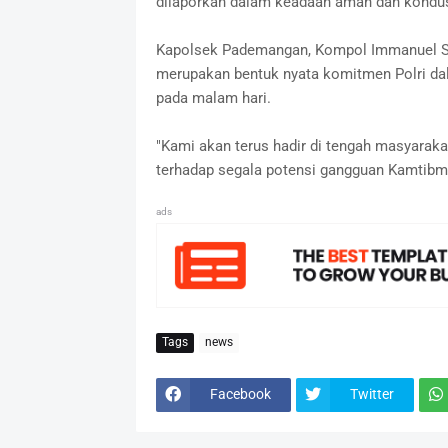
dilaporkan dalam keadaan aman dan kondus
Kapolsek Pademangan, Kompol Immanuel Sina
merupakan bentuk nyata komitmen Polri d
pada malam hari.
"Kami akan terus hadir di tengah masyaraka
terhadap segala potensi gangguan Kamtibma
ads
Tags
news
Facebook
Twitter