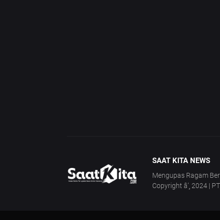
SAAT KITA NEWS
Mengupas Ragam Berita
Copyright â’¸ 2024 | P