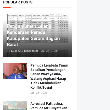
POPULAR POSTS
Pengumuman Lelang
Kendaraan Pemda
Kabupaten Seram Bagian
Barat
by
Saat Kita News com
-
Juli 28, 2026
Pemuda Lisabata Timur
Sesalkan Pemalangan
Lahan Wakayasuha,
Walang Aspirasi Harap
Tidak Menimbulkan
Konflik Sosial
Juli 26, 2026
Apresiasi Pattiasina,
Pemuda MBD Nyatakan