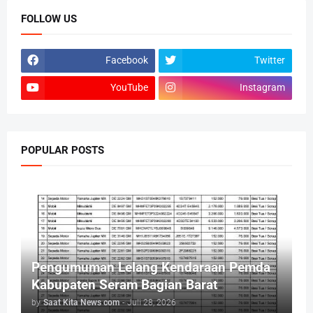
FOLLOW US
Facebook
Twitter
YouTube
Instagram
POPULAR POSTS
Pengumuman Lelang Kendaraan Pemda
Kabupaten Seram Bagian Barat
by
Saat Kita News com
-
Juli 28, 2026