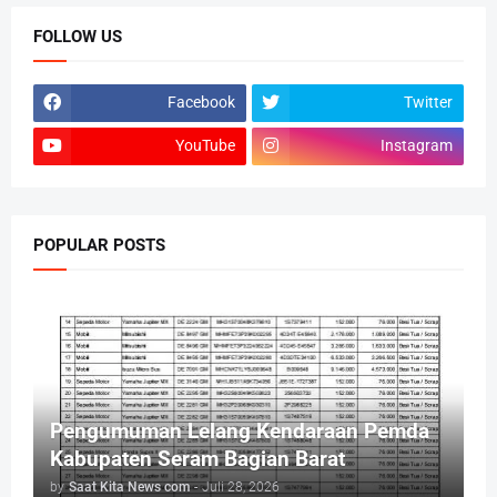
FOLLOW US
Facebook
Twitter
YouTube
Instagram
POPULAR POSTS
Pengumuman Lelang Kendaraan Pemda
Kabupaten Seram Bagian Barat
by
Saat Kita News com
-
Juli 28, 2026