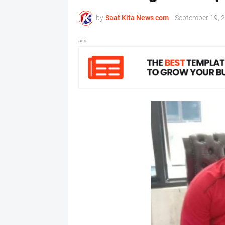
by
Saat Kita News com
-
September 19, 
ads