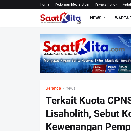
Home
Pedoman Media Siber
Privacy Policy
Redak
NEWS
WARTA 
Beranda
news
Terkait Kuota CPNS
Lisaholith, Sebut 
Kewenangan Pemp