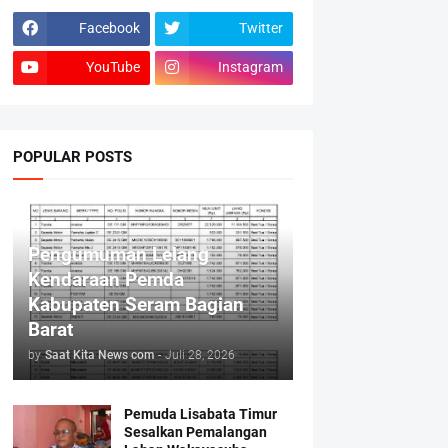
Facebook
Twitter
YouTube
Instagram
POPULAR POSTS
Pengumuman Lelang
Kendaraan Pemda
Kabupaten Seram Bagian
Barat
by
Saat Kita News com
-
Juli 28, 2026
Pemuda Lisabata Timur
Sesalkan Pemalangan