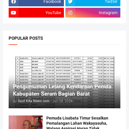
Facebook
Twitter
YouTube
Instagram
POPULAR POSTS
Pengumuman Lelang Kendaraan Pemda
Kabupaten Seram Bagian Barat
by
Saat Kita News com
-
Juli 28, 2026
Pemuda Lisabata Timur Sesalkan
Pemalangan Lahan Wakayasuha,
Walang Aspirasi Harap Tidak