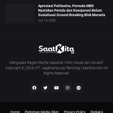
Apresiasi Pattiasina, Pemuda MBD
Nyatakan Pemda dan Koorporasi Belum
Sosialisasi Ground Breaking Blok Marsela
Juli 13, 2026
Mengupas Ragam Berita Nasional | Film | Musik dan inovatif.
Copyright â’¸ 2024 | PT. JagaKampung Teknologi | saatkita.com All
Rights Reserved.
Home
Pedoman Media Siber
Privacy Policy
Redaksi