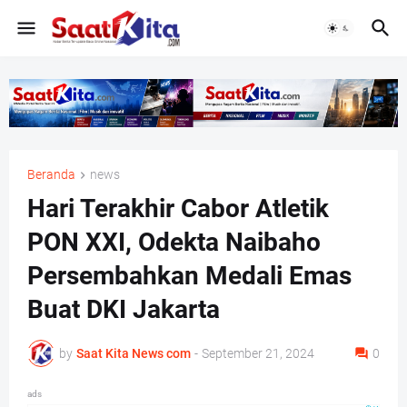
Beranda
news
Hari Terakhir Cabor Atletik
PON XXI, Odekta Naibaho
Persembahkan Medali Emas
Buat DKI Jakarta
by
Saat Kita News com
-
September 21, 2024
0
ads