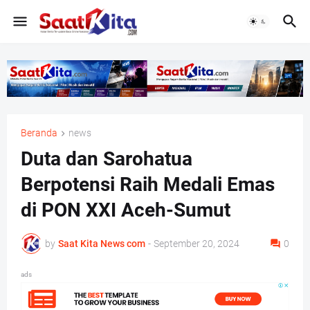
Beranda
news
Duta dan Sarohatua
Berpotensi Raih Medali Emas
di PON XXI Aceh-Sumut
by
Saat Kita News com
-
September 20, 2024
0
ads