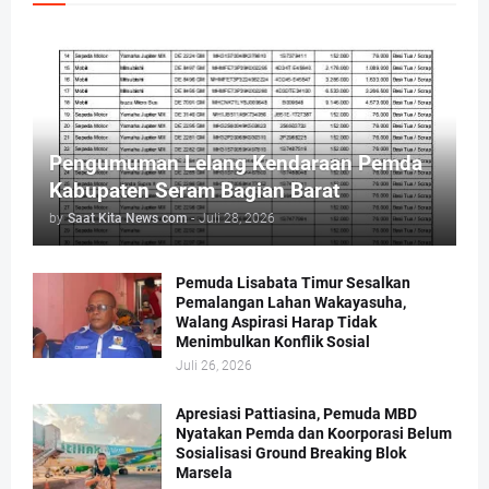
Pengumuman Lelang Kendaraan Pemda
Kabupaten Seram Bagian Barat
by
Saat Kita News com
-
Juli 28, 2026
Pemuda Lisabata Timur Sesalkan
Pemalangan Lahan Wakayasuha,
Walang Aspirasi Harap Tidak
Menimbulkan Konflik Sosial
Juli 26, 2026
Apresiasi Pattiasina, Pemuda MBD
Nyatakan Pemda dan Koorporasi Belum
Sosialisasi Ground Breaking Blok
Marsela