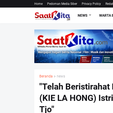
Home
Pedoman Media Siber
Privacy Policy
Redak
NEWS
WARTA 
Beranda
news
"Telah Beristiraha
(KIE LA HONG) Istr
Tjo"