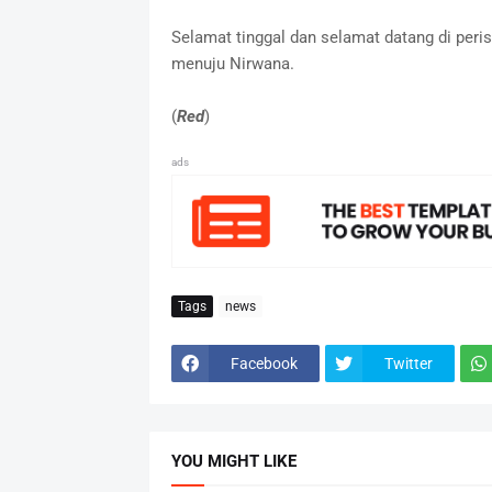
Selamat tinggal dan selamat datang di per
menuju Nirwana.
(
Red
)
ads
Tags
news
Facebook
Twitter
YOU MIGHT LIKE