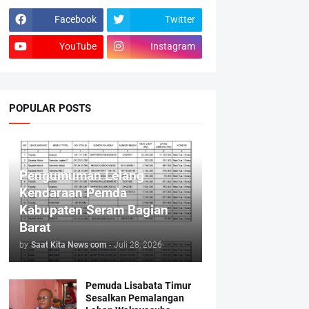
Facebook
Twitter
YouTube
Instagram
POPULAR POSTS
Pengumuman Lelang
Kendaraan Pemda
Kabupaten Seram Bagian
Barat
by
Saat Kita News com
-
Juli 28, 2026
Pemuda Lisabata Timur
Sesalkan Pemalangan