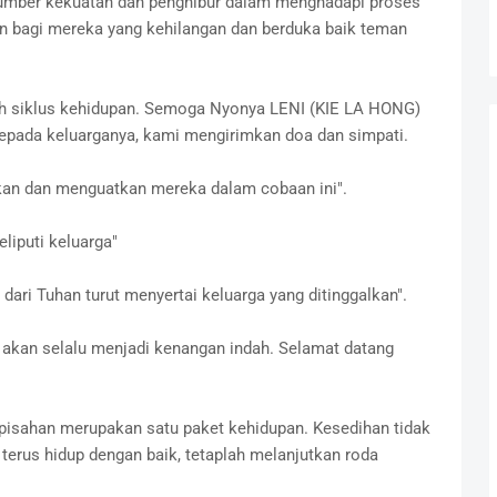
umber kekuatan dan penghibur dalam menghadapi proses
 bagi mereka yang kehilangan dan berduka baik teman
lah siklus kehidupan. Semoga Nyonya LENI (KIE LA HONG)
epada keluarganya, kami mengirimkan doa dan simpati.
kan dan menguatkan mereka dalam cobaan ini".
liputi keluarga"
dari Tuhan turut menyertai keluarga yang ditinggalkan".
kan selalu menjadi kenangan indah. Selamat datang
pisahan merupakan satu paket kehidupan. Kesedihan tidak
 terus hidup dengan baik, tetaplah melanjutkan roda