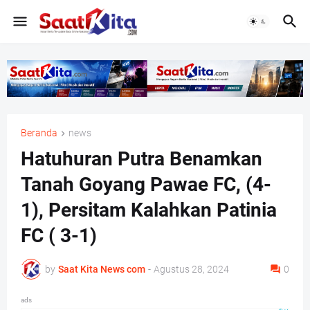
Beranda
news
Hatuhuran Putra Benamkan
Tanah Goyang Pawae FC, (4-
1), Persitam Kalahkan Patinia
FC ( 3-1)
by
Saat Kita News com
-
Agustus 28, 2024
0
ads