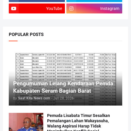
YouTube
Instagram
POPULAR POSTS
Pengumuman Lelang Kendaraan Pemda
Kabupaten Seram Bagian Barat
by
Saat Kita News com
-
Juli 28, 2026
Pemuda Lisabata Timur Sesalkan
Pemalangan Lahan Wakayasuha,
Walang Aspirasi Harap Tidak