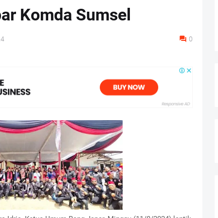
par Komda Sumsel
24
0