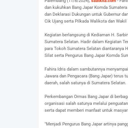
Palembang (11/8/2024),
saatkita.com
- Fahi
dan kukuhkan Bang Japar Komda Sumatera S
dan Deklarasi Dukungan untuk Gubernur da
Cik Ujang serta Pilkada Walikota dan Waki
Kegiatan berlangsung di Kediaman H. Sarbi
Sumatera Selatan. Hadir dalam Kegiatan Ter
para Tokoh Sumatera Selatan diantaranya Ha
Silat serta Pengurus Bang Japar Komda Sum
Fahira Idris dalam sambutannya menyampaik
Jawara dan Pengacara (Bang Japar) terus 
daerah, salah satunya di Sumatera Selatan.
Perkembangan Ormas Bang Japar di berbagai
organisasi salah satunya melalui penguatan
serta dapat memberi manfaat untuk masyar
"Menjadi Pengurus Bang Japar artinya panggi