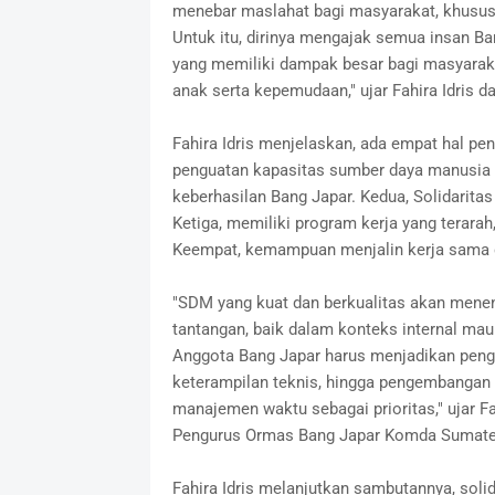
menebar maslahat bagi masyarakat, khususn
Untuk itu, dirinya mengajak semua insan 
yang memiliki dampak besar bagi masyarak
anak serta kepemudaan," ujar Fahira Idris 
Fahira Idris menjelaskan, ada empat hal pe
penguatan kapasitas sumber daya manusia 
keberhasilan Bang Japar. Kedua, Solidarita
Ketiga, memiliki program kerja yang terarah
Keempat, kemampuan menjalin kerja sama d
"SDM yang kuat dan berkualitas akan men
tantangan, baik dalam konteks internal maup
Anggota Bang Japar harus menjadikan penge
keterampilan teknis, hingga pengembangan 
manajemen waktu sebagai prioritas," ujar F
Pengurus Ormas Bang Japar Komda Sumatera
Fahira Idris melanjutkan sambutannya, soli