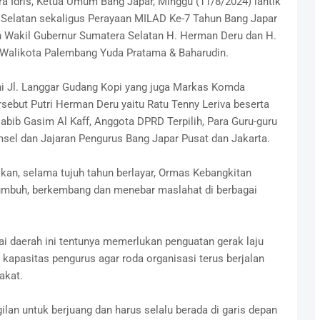
ra Idris, Ketua Umum Bang Japar, Minggu (11/8/2024) lantik
elatan sekaligus Perayaan MILAD Ke-7 Tahun Bang Japar
n Wakil Gubernur Sumatera Selatan H. Herman Deru dan H.
l Walikota Palembang Yuda Pratama & Baharudin.
ni Jl. Langgar Gudang Kopi yang juga Markas Komda
sebut Putri Herman Deru yaitu Ratu Tenny Leriva beserta
bib Gasim Al Kaff, Anggota DPRD Terpilih, Para Guru-guru
sel dan Jajaran Pengurus Bang Japar Pusat dan Jakarta.
an, selama tujuh tahun berlayar, Ormas Kebangkitan
tumbuh, berkembang dan menebar maslahat di berbagai
 daerah ini tentunya memerlukan penguatan gerak laju
 kapasitas pengurus agar roda organisasi terus berjalan
akat.
lan untuk berjuang dan harus selalu berada di garis depan