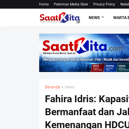
Home
Pedoman Media Siber
Privacy Policy
Redak
NEWS
WARTA 
Beranda
news
Fahira Idris: Kapasi
Bermanfaat dan Jal
Kemenangan HDCU 