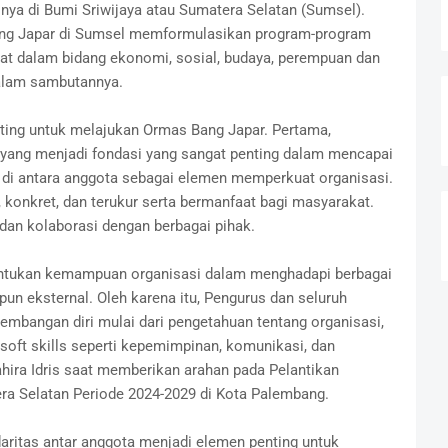
ya di Bumi Sriwijaya atau Sumatera Selatan (Sumsel).
Bang Japar di Sumsel memformulasikan program-program
at dalam bidang ekonomi, sosial, budaya, perempuan dan
dalam sambutannya.
nting untuk melajukan Ormas Bang Japar. Pertama,
yang menjadi fondasi yang sangat penting dalam mencapai
s di antara anggota sebagai elemen memperkuat organisasi.
, konkret, dan terukur serta bermanfaat bagi masyarakat.
an kolaborasi dengan berbagai pihak.
entukan kemampuan organisasi dalam menghadapi berbagai
un eksternal. Oleh karena itu, Pengurus dan seluruh
mbangan diri mulai dari pengetahuan tentang organisasi,
soft skills seperti kepemimpinan, komunikasi, dan
ahira Idris saat memberikan arahan pada Pelantikan
 Selatan Periode 2024-2029 di Kota Palembang.
daritas antar anggota menjadi elemen penting untuk