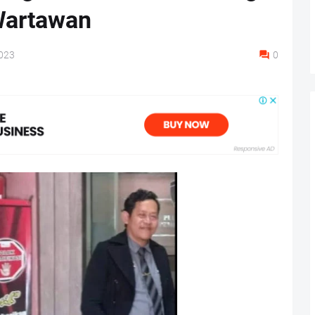
Wartawan
023
0