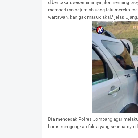
diberitakan, sederhananya jika memang proy
memberikan sejumlah uang lalu mereka men
wartawan, kan gak masuk akal," jelas Ujang
Dia mendesak Polres Jombang agar melakuka
harus mengungkap fakta yang sebenarnya dan