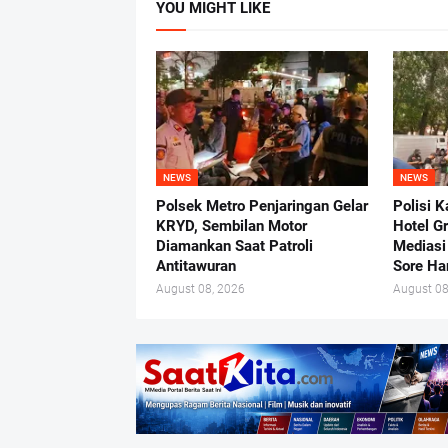
YOU MIGHT LIKE
NEWS
NEWS
Polsek Metro Penjaringan Gelar
Polisi K
KRYD, Sembilan Motor
Hotel G
Diamankan Saat Patroli
Mediasi
Antitawuran
Sore Ha
August 08, 2026
August 08