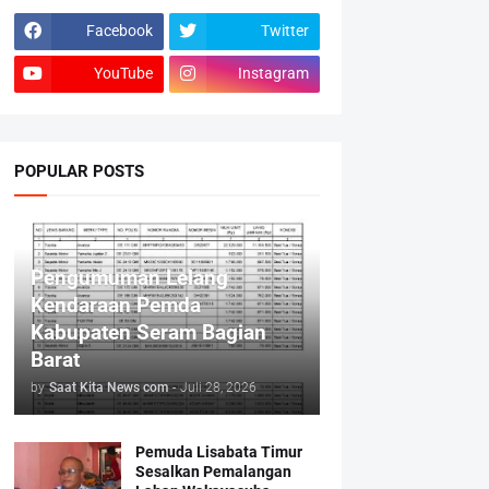
Facebook
Twitter
YouTube
Instagram
POPULAR POSTS
Pengumuman Lelang
Kendaraan Pemda
Kabupaten Seram Bagian
Barat
by
Saat Kita News com
-
Juli 28, 2026
Pemuda Lisabata Timur
Sesalkan Pemalangan