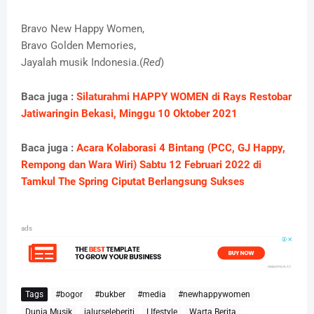
Bravo New Happy Women,
Bravo Golden Memories,
Jayalah musik Indonesia.(
Red
)
Baca juga :
Silaturahmi HAPPY WOMEN di Rays Restobar
Jatiwaringin Bekasi, Minggu 10 Oktober 2021
Baca juga :
Acara Kolaborasi 4 Bintang (PCC, GJ Happy,
Rempong dan Wara Wiri) Sabtu 12 Februari 2022 di
Tamkul The Spring Ciputat Berlangsung Sukses
ads
Tags
#bogor
#bukber
#media
#newhappywomen
Dunia Musik
jalurseleberiti
LIfestyle
Warta Berita