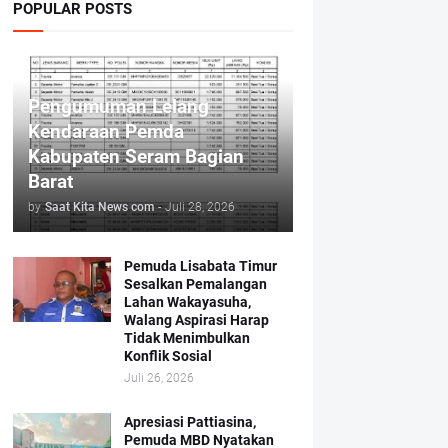
POPULAR POSTS
Pengumuman Lelang
Kendaraan Pemda
Kabupaten Seram Bagian
Barat
by
Saat Kita News com
-
Juli 28, 2026
Pemuda Lisabata Timur
Sesalkan Pemalangan
Lahan Wakayasuha,
Walang Aspirasi Harap
Tidak Menimbulkan
Konflik Sosial
Juli 26, 2026
Apresiasi Pattiasina,
Pemuda MBD Nyatakan