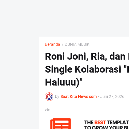
Beranda
DUNIA MUSIK
Roni Joni, Ria, da
Single Kolaborasi
Haluuu)"
by
Saat Kita News com
-
Juni 27, 2026
ads