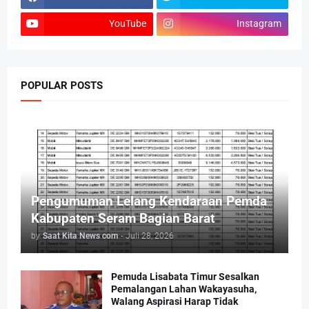
YouTube
Instagram
POPULAR POSTS
Pengumuman Lelang Kendaraan Pemda
Kabupaten Seram Bagian Barat
by
Saat Kita News com
-
Juli 28, 2026
Pemuda Lisabata Timur Sesalkan
Pemalangan Lahan Wakayasuha,
Walang Aspirasi Harap Tidak