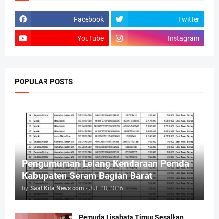
Facebook
Twitter
YouTube
Instagram
POPULAR POSTS
Pengumuman Lelang Kendaraan Pemda
Kabupaten Seram Bagian Barat
by
Saat Kita News com
-
Juli 28, 2026
Pemuda Lisabata Timur Sesalkan