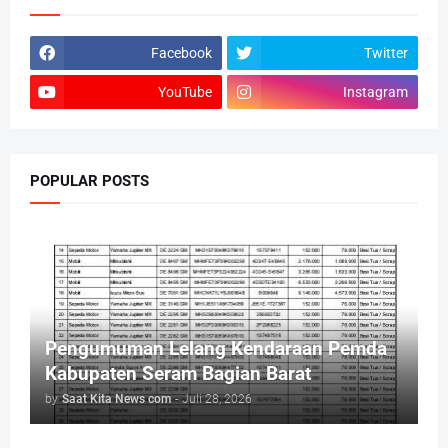
Facebook
Twitter
YouTube
Instagram
POPULAR POSTS
Pengumuman Lelang Kendaraan Pemda
Kabupaten Seram Bagian Barat
by
Saat Kita News com
-
Juli 28, 2026