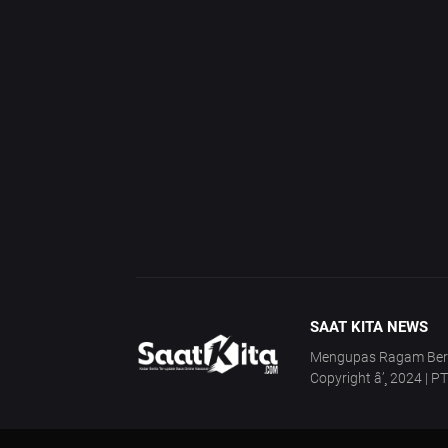
SAAT KITA NEWS
Mengupas Ragam Berita
Copyright â’¸ 2024 | P