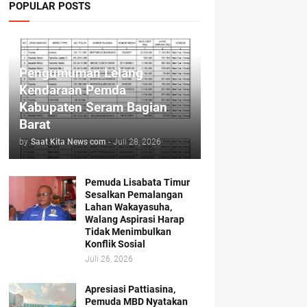
POPULAR POSTS
Pengumuman Lelang
Kendaraan Pemda
Kabupaten Seram Bagian
Barat
by
Saat Kita News com
-
Juli 28, 2026
Pemuda Lisabata Timur
Sesalkan Pemalangan
Lahan Wakayasuha,
Walang Aspirasi Harap
Tidak Menimbulkan
Konflik Sosial
Juli 26, 2026
Apresiasi Pattiasina,
Pemuda MBD Nyatakan