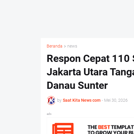
Beranda
news
Respon Cepat 110 
Jakarta Utara Tan
Danau Sunter
by
Saat Kita News com
-
Mei 30, 2026
ads