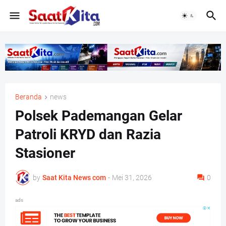
Beranda
news
Polsek Pademangan Gelar
Patroli KRYD dan Razia
Stasioner
by
Saat Kita News com
-
Mei 31, 2026
0
ads