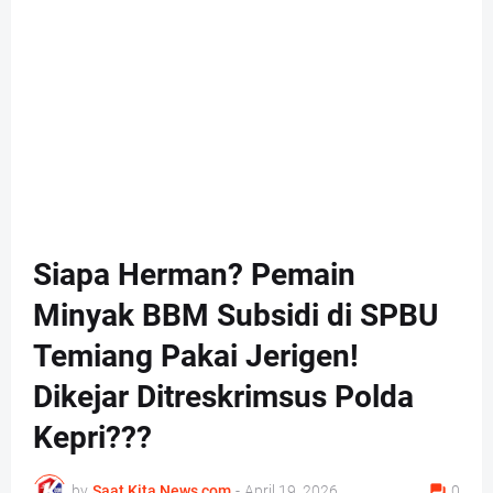
Siapa Herman? Pemain
Minyak BBM Subsidi di SPBU
Temiang Pakai Jerigen!
Dikejar Ditreskrimsus Polda
Kepri???
by
Saat Kita News com
-
April 19, 2026
0