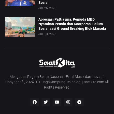
Sosial
Juli 26, 2026
Apresiasi Pattiasina, Pemuda MBD
Nyatakan Pemda dan Koorporasi Belum
Sosialisasi Ground Breaking Blok Marsela
Juli 13, 2026
Mengupas Ragam Berita Nasional | Film | Musik dan inovatif.
Copyright â’¸ 2024 | PT. JagaKampung Teknologi | saatkita.com All
Rights Reserved.