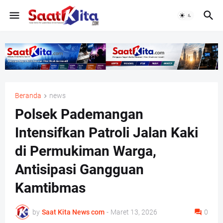
Beranda
news
Polsek Pademangan
Intensifkan Patroli Jalan Kaki
di Permukiman Warga,
Antisipasi Gangguan
Kamtibmas
by
Saat Kita News com
-
Maret 13, 2026
0