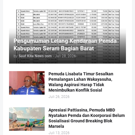
Pengumuman Lelang Kendaraan Pemda
Kabupaten Seram Bagian Barat
by
Saat Kita News com
-
Juli 28, 2026
Pemuda Lisabata Timur Sesalkan
Pemalangan Lahan Wakayasuha,
Walang Aspirasi Harap Tidak
Menimbulkan Konflik Sosial
Juli 26, 2026
Apresiasi Pattiasina, Pemuda MBD
Nyatakan Pemda dan Koorporasi Belum
Sosialisasi Ground Breaking Blok
Marsela
Juli 13, 2026