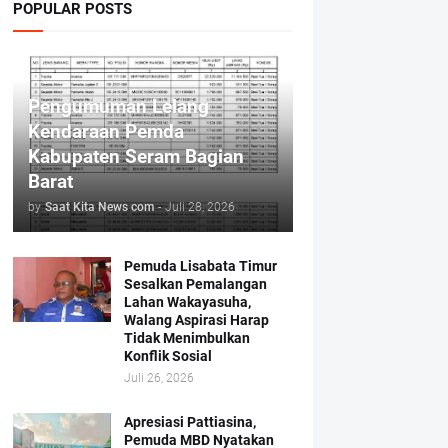
POPULAR POSTS
Pengumuman Lelang
Kendaraan Pemda
Kabupaten Seram Bagian
Barat
by
Saat Kita News com
-
Juli 28, 2026
Pemuda Lisabata Timur
Sesalkan Pemalangan
Lahan Wakayasuha,
Walang Aspirasi Harap
Tidak Menimbulkan
Konflik Sosial
Juli 26, 2026
Apresiasi Pattiasina,
Pemuda MBD Nyatakan