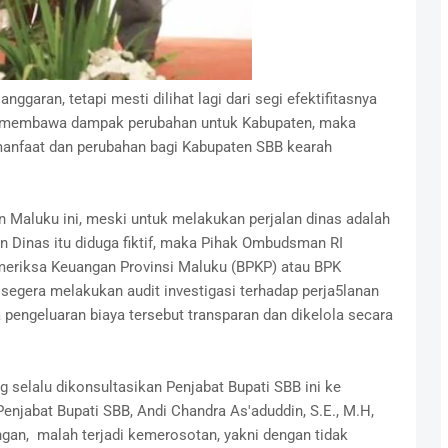
ggaran, tetapi mesti dilihat lagi dari segi efektifitasnya
idak membawa dampak perubahan untuk Kabupaten, maka
manfaat dan perubahan bagi Kabupaten SBB kearah
Maluku ini, meski untuk melakukan perjalan dinas adalah
an Dinas itu diduga fiktif, maka Pihak Ombudsman RI
eriksa Keuangan Provinsi Maluku (BPKP) atau BPK
segera melakukan audit investigasi terhadap perja5lanan
pengeluaran biaya tersebut transparan dan dikelola secara
ng selalu dikonsultasikan Penjabat Bupati SBB ini ke
njabat Bupati SBB, Andi Chandra As'aduddin, S.E., M.H,
an, malah terjadi kemerosotan, yakni dengan tidak