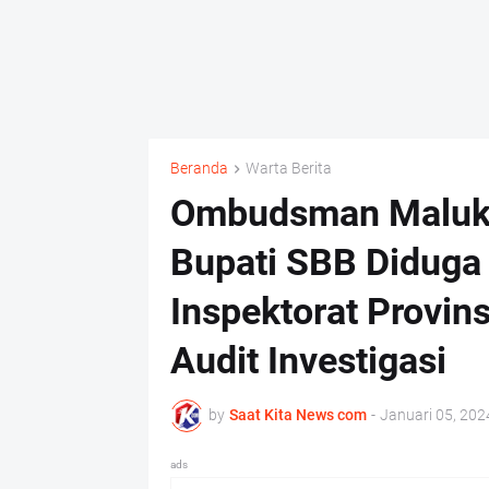
Beranda
Warta Berita
Ombudsman Maluku:
Bupati SBB Diduga 
Inspektorat Provin
Audit Investigasi
by
Saat Kita News com
-
Januari 05, 202
ads