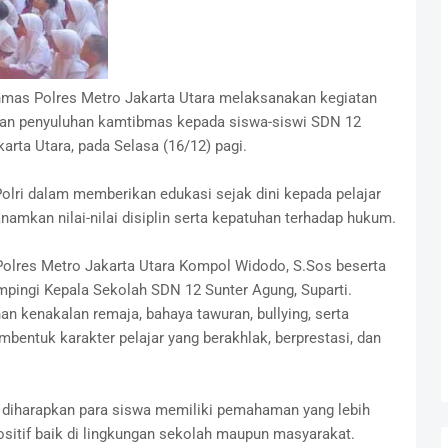
nmas Polres Metro Jakarta Utara melaksanakan kegiatan
 dan penyuluhan kamtibmas kepada siswa-siswi SDN 12
arta Utara, pada Selasa (16/12) pagi.
olri dalam memberikan edukasi sejak dini kepada pelajar
mkan nilai-nilai disiplin serta kepatuhan terhadap hukum.
Polres Metro Jakarta Utara Kompol Widodo, S.Sos beserta
mpingi Kepala Sekolah SDN 12 Sunter Agung, Suparti.
n kenakalan remaja, bahaya tawuran, bullying, serta
entuk karakter pelajar yang berakhlak, berprestasi, dan
i, diharapkan para siswa memiliki pemahaman yang lebih
ositif baik di lingkungan sekolah maupun masyarakat.