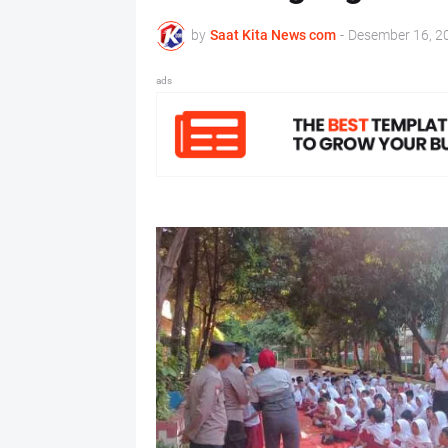
by
Saat Kita News com
-
Desember 16, 2
ads