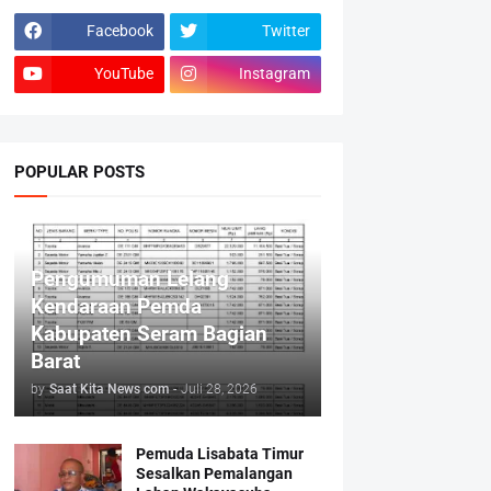
Facebook
Twitter
YouTube
Instagram
POPULAR POSTS
Pengumuman Lelang
Kendaraan Pemda
Kabupaten Seram Bagian
Barat
by
Saat Kita News com
-
Juli 28, 2026
Pemuda Lisabata Timur
Sesalkan Pemalangan