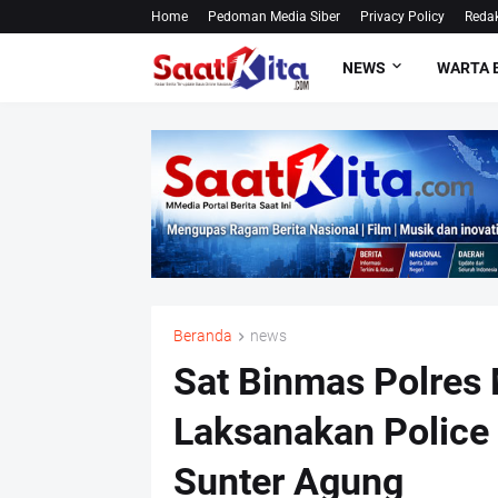
Home
Pedoman Media Siber
Privacy Policy
Redak
NEWS
WARTA 
Beranda
news
Sat Binmas Polres 
Laksanakan Police
Sunter Agung