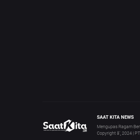
SAAT KITA NEWS
Mengupas Ragam Berita
Copyright â’¸ 2024 | P