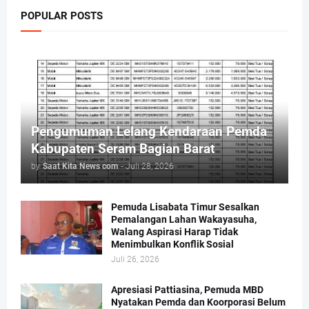
POPULAR POSTS
Pengumuman Lelang Kendaraan Pemda
Kabupaten Seram Bagian Barat
by
Saat Kita News com
-
Juli 28, 2026
Pemuda Lisabata Timur Sesalkan
Pemalangan Lahan Wakayasuha,
Walang Aspirasi Harap Tidak
Menimbulkan Konflik Sosial
Juli 26, 2026
Apresiasi Pattiasina, Pemuda MBD
Nyatakan Pemda dan Koorporasi Belum