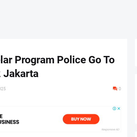
elar Program Police Go To
 Jakarta
025
0