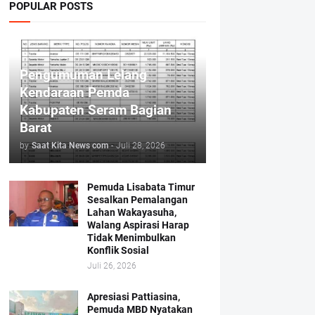
POPULAR POSTS
Pengumuman Lelang
Kendaraan Pemda
Kabupaten Seram Bagian
Barat
by
Saat Kita News com
-
Juli 28, 2026
Pemuda Lisabata Timur
Sesalkan Pemalangan
Lahan Wakayasuha,
Walang Aspirasi Harap
Tidak Menimbulkan
Konflik Sosial
Juli 26, 2026
Apresiasi Pattiasina,
Pemuda MBD Nyatakan