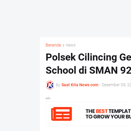
Beranda
news
Polsek Cilincing G
School di SMAN 92
by
Saat Kita News com
-
Desember 09, 2
ads