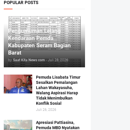
POPULAR POSTS
Pengumuman Lelang
Kendaraan Pemda
Kabupaten Seram Bagian
Barat
by
Saat Kita News com
-
Juli 28, 2026
Pemuda Lisabata Timur
Sesalkan Pemalangan
Lahan Wakayasuha,
Walang Aspirasi Harap
Tidak Menimbulkan
Konflik Sosial
Juli 26, 2026
Apresiasi Pattiasina,
Pemuda MBD Nyatakan