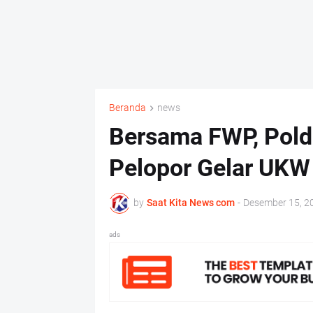
Beranda
news
Bersama FWP, Pold
Pelopor Gelar UKW
by
Saat Kita News com
-
Desember 15, 2
ads