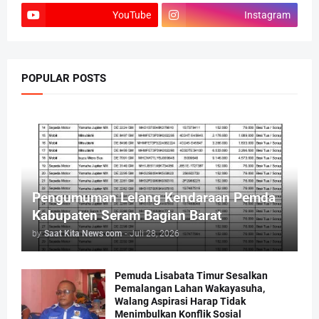
YouTube
Instagram
POPULAR POSTS
Pengumuman Lelang Kendaraan Pemda
Kabupaten Seram Bagian Barat
by
Saat Kita News com
-
Juli 28, 2026
Pemuda Lisabata Timur Sesalkan
Pemalangan Lahan Wakayasuha,
Walang Aspirasi Harap Tidak
Menimbulkan Konflik Sosial