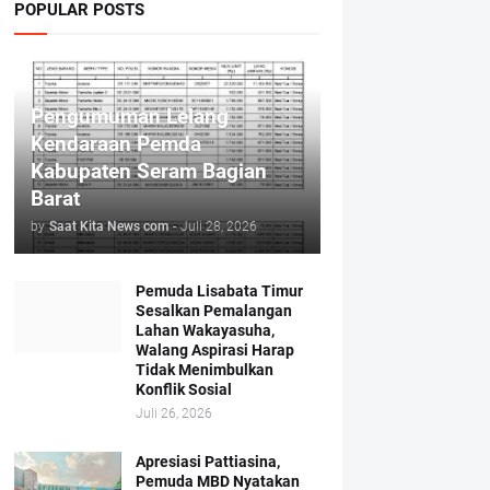
POPULAR POSTS
Pengumuman Lelang
Kendaraan Pemda
Kabupaten Seram Bagian
Barat
by
Saat Kita News com
-
Juli 28, 2026
Pemuda Lisabata Timur
Sesalkan Pemalangan
Lahan Wakayasuha,
Walang Aspirasi Harap
Tidak Menimbulkan
Konflik Sosial
Juli 26, 2026
Apresiasi Pattiasina,
Pemuda MBD Nyatakan