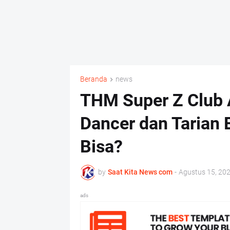
Beranda
news
THM Super Z Club 
Dancer dan Tarian 
Bisa?
by
Saat Kita News com
-
Agustus 15, 20
ads