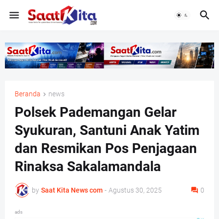
Beranda
news
Polsek Pademangan Gelar
Syukuran, Santuni Anak Yatim
dan Resmikan Pos Penjagaan
Rinaksa Sakalamandala
by
Saat Kita News com
-
Agustus 30, 2025
0
ads