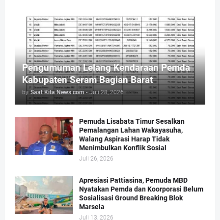
Pengumuman Lelang Kendaraan Pemda
Kabupaten Seram Bagian Barat
by
Saat Kita News com
-
Juli 28, 2026
Pemuda Lisabata Timur Sesalkan
Pemalangan Lahan Wakayasuha,
Walang Aspirasi Harap Tidak
Menimbulkan Konflik Sosial
Juli 26, 2026
Apresiasi Pattiasina, Pemuda MBD
Nyatakan Pemda dan Koorporasi Belum
Sosialisasi Ground Breaking Blok
Marsela
Juli 13, 2026