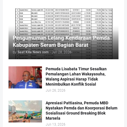
Pengumuman Lelang Kendaraan Pemda
Kabupaten Seram Bagian Barat
by
Saat Kita News com
-
Juli 28, 2026
Pemuda Lisabata Timur Sesalkan
Pemalangan Lahan Wakayasuha,
Walang Aspirasi Harap Tidak
Menimbulkan Konflik Sosial
Juli 26, 2026
Apresiasi Pattiasina, Pemuda MBD
Nyatakan Pemda dan Koorporasi Belum
Sosialisasi Ground Breaking Blok
Marsela
Juli 13, 2026