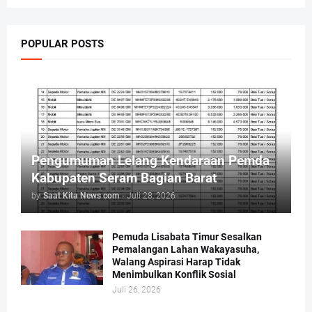
POPULAR POSTS
Pengumuman Lelang Kendaraan Pemda
Kabupaten Seram Bagian Barat
by
Saat Kita News com
-
Juli 28, 2026
Pemuda Lisabata Timur Sesalkan
Pemalangan Lahan Wakayasuha,
Walang Aspirasi Harap Tidak
Menimbulkan Konflik Sosial
Juli 26, 2026