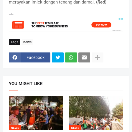
merayakan Imlek dengan tenang dan damai. (
Red
)
ads
Tags
news
Facebook
YOU MIGHT LIKE
NEWS
NEWS