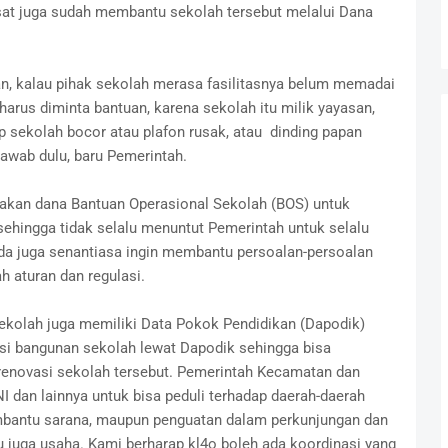
usat juga sudah membantu sekolah tersebut melalui Dana
n, kalau pihak sekolah merasa fasilitasnya belum memadai
arus diminta bantuan, karena sekolah itu milik yayasan,
 sekolah bocor atau plafon rusak, atau dinding papan
jawab dulu, baru Pemerintah.
unakan dana Bantuan Operasional Sekolah (BOS) untuk
sehingga tidak selalu menuntut Pemerintah untuk selalu
 juga senantiasa ingin membantu persoalan-persoalan
h aturan dan regulasi.
ekolah juga memiliki Data Pokok Pendidikan (Dapodik)
si bangunan sekolah lewat Dapodik sehingga bisa
enovasi sekolah tersebut. Pemerintah Kecamatan dan
I dan lainnya untuk bisa peduli terhadap daerah-daerah
mbantu sarana, maupun penguatan dalam perkunjungan dan
itu juga usaha. Kami berharap kl4o boleh ada koordinasi yang