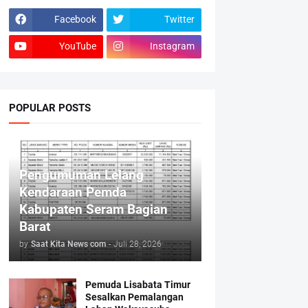
Facebook
Twitter
YouTube
Instagram
POPULAR POSTS
Pengumuman Lelang
Kendaraan Pemda
Kabupaten Seram Bagian
Barat
by
Saat Kita News com
-
Juli 28, 2026
Pemuda Lisabata Timur
Sesalkan Pemalangan