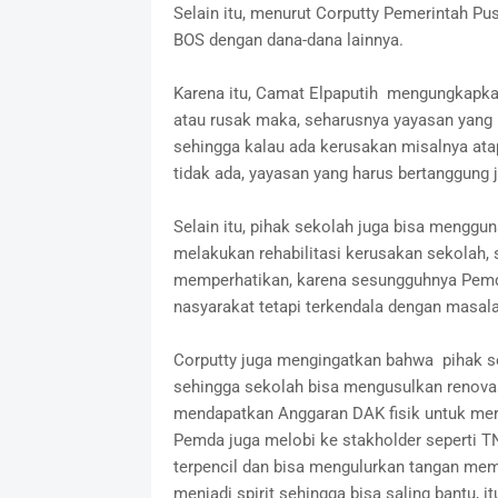
Selain itu, menurut Corputty Pemerintah P
BOS dengan dana-dana lainnya.
Karena itu, Camat Elpaputih mengungkapka
atau rusak maka, seharusnya yayasan yang h
sehingga kalau ada kerusakan misalnya atap
tidak ada, yayasan yang harus bertanggung 
Selain itu, pihak sekolah juga bisa mengg
melakukan rehabilitasi kerusakan sekolah, 
memperhatikan, karena sesungguhnya Pemda
nasyarakat tetapi terkendala dengan masala
Corputty juga mengingatkan bahwa pihak s
sehingga sekolah bisa mengusulkan renova
mendapatkan Anggaran DAK fisik untuk mer
Pemda juga melobi ke stakholder seperti TN
terpencil dan bisa mengulurkan tangan me
menjadi spirit sehingga bisa saling bantu, 