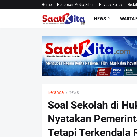
Home
Pedoman Media Siber
Privacy Policy
Redak
NEWS
WARTA 
Beranda
news
Soal Sekolah di Hu
Nyatakan Pemerint
Tetapi Terkendala 