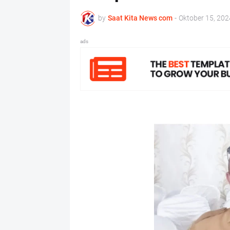
by
Saat Kita News com
-
Oktober 15, 202
ads