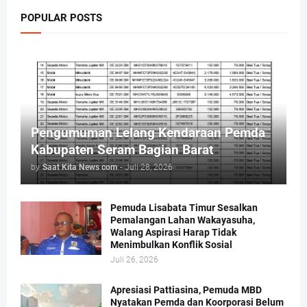
POPULAR POSTS
Pengumuman Lelang Kendaraan Pemda
Kabupaten Seram Bagian Barat
by
Saat Kita News com
-
Juli 28, 2026
Pemuda Lisabata Timur Sesalkan
Pemalangan Lahan Wakayasuha,
Walang Aspirasi Harap Tidak
Menimbulkan Konflik Sosial
Juli 26, 2026
Apresiasi Pattiasina, Pemuda MBD
Nyatakan Pemda dan Koorporasi Belum