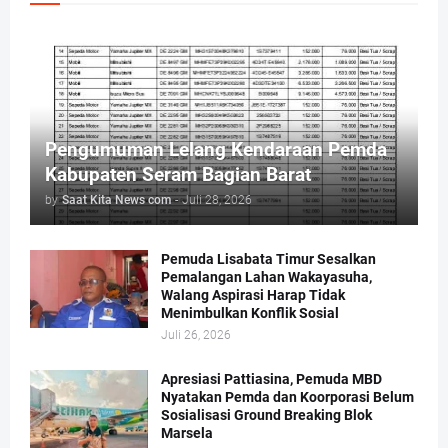
Pengumuman Lelang Kendaraan Pemda
Kabupaten Seram Bagian Barat
by
Saat Kita News com
-
Juli 28, 2026
Pemuda Lisabata Timur Sesalkan
Pemalangan Lahan Wakayasuha,
Walang Aspirasi Harap Tidak
Menimbulkan Konflik Sosial
Juli 26, 2026
Apresiasi Pattiasina, Pemuda MBD
Nyatakan Pemda dan Koorporasi Belum
Sosialisasi Ground Breaking Blok
Marsela