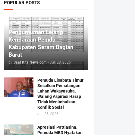
POPULAR POSTS
Pengumuman Lelang
Kendaraan Pemda
Kabupaten Seram Bagian
Barat
by
Saat Kita News com
-
Juli 28, 2026
Pemuda Lisabata Timur
Sesalkan Pemalangan
Lahan Wakayasuha,
Walang Aspirasi Harap
Tidak Menimbulkan
Konflik Sosial
Juli 26, 2026
Apresiasi Pattiasina,
Pemuda MBD Nyatakan