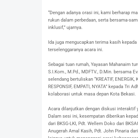
“Dengan adanya orasi ini, kami berharap 
rukun dalam perbedaan, serta bersama-sa
inklusif,” ujarnya.
Ida juga mengucapkan terima kasih kepada
terselenggaranya acara ini.
Sebagai tuan rumah, Yayasan Mahanaim turut
S.I.Kom., M.Pd., MDFTV., D.Min. bersama Ev
selendang bertuliskan “KREATIF, ENERGI
RESPONSIF, EMPATI, NYATA” kepada Tri Ad
kolaborasi untuk masa depan Kota Bekasi.
Acara dilanjutkan dengan diskusi interakti
Dalam sesi ini, kesempatan diberikan kepad
dari BKSG-LKI, Pdt. Wellem Doko dari BKSAG
Anugerah Amal Kasih, Pdt. John Pinaria dar