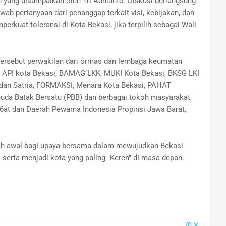
 yang disampaikan oleh Tri Adhianto. Diskusi berlangsung
ab pertanyaan dari penanggap terkait visi, kebijakan, dan
erkuat toleransi di Kota Bekasi, jika terpilih sebagai Wali
 tersebut perwakilan dari ormas dan lembaga keumatan
si API kota Bekasi, BAMAG LKK, MUKI Kota Bekasi, BKSG LKI
dan Satria, FORMAKSI, Menara Kota Bekasi, PAHAT
uda Batak Bersatu (PBB) dan berbagai tokoh masyarakat,
6at dan Daerah Pewarna Indonesia Propinsi Jawa Barat,
kah awal bagi upaya bersama dalam mewujudkan Bekasi
f serta menjadi kota yang paling "Keren" di masa depan.