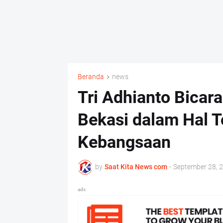
Beranda
news
Tri Adhianto Bicar
Bekasi dalam Hal T
Kebangsaan
by
Saat Kita News com
-
September 28, 
ads