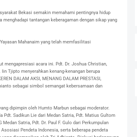
masyarakat Bekasi semakin memahami pentingnya hidup
ma menghadapi tantangan keberagaman dengan sikap yang
 Yayasan Mahanaim yang telah memfasilitasi
 mengapresiasi acara ini. Pdt. Dr. Joshua Christian,
. Iin Tjipto menyerahkan kenang-kenangan berupa
K, KEREN DALAM AKSI, MENANG DALAM PRESTASI,
hianto sebagai simbol semangat kebersamaan dan
f yang dipimpin oleh Humto Marbun sebagai moderator.
a Pdt. Sadikun Lie dari Medan Satria, Pdt. Matius Gultom
 Medan Satria, Pdt. Dr. Paul F. Gulo dari Perkumpulan
i Asosiasi Pendeta Indonesia, serta beberapa pendeta