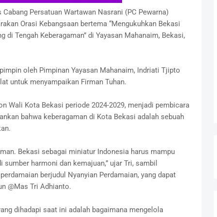
s Cabang Persatuan Wartawan Nasrani (PC Pewarna)
arakan Orasi Kebangsaan bertema “Mengukuhkan Bekasi
ng di Tengah Keberagaman” di Yayasan Mahanaim, Bekasi,
pimpin oleh Pimpinan Yayasan Mahanaim, Indriati Tjipto
aulat untuk menyampaikan Firman Tuhan.
alon Wali Kota Bekasi periode 2024-2029, menjadi pembicara
kankan bahwa keberagaman di Kota Bekasi adalah sebuah
kan.
man. Bekasi sebagai miniatur Indonesia harus mampu
sumber harmoni dan kemajuan,” ujar Tri, sambil
perdamaian berjudul Nyanyian Perdamaian, yang dapat
un @Mas Tri Adhianto.
yang dihadapi saat ini adalah bagaimana mengelola