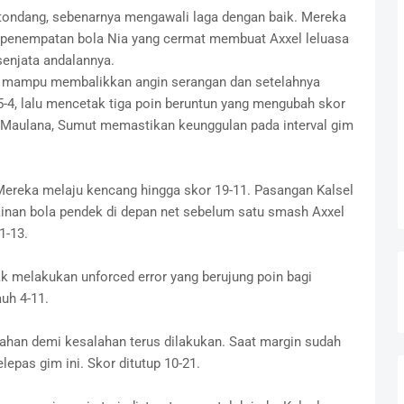
atondang, sebenarnya mengawali laga dengan baik. Mereka
-penempatan bola Nia yang cermat membuat Axxel leluasa
enjata andalannya.
Nia mampu membalikkan angin serangan dan setelahnya
-4, lalu mencetak tiga poin beruntun yang mengubah skor
Maulana, Sumut memastikan keunggulan pada interval gim
 Mereka melaju kencang hingga skor 19-11. Pasangan Kalsel
nan bola pendek di depan net sebelum satu smash Axxel
1-13.
ak melakukan unforced error yang berujung poin bagi
uh 4-11.
alahan demi kesalahan terus dilakukan. Saat margin sudah
lepas gim ini. Skor ditutup 10-21.