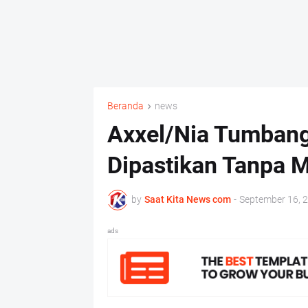
Beranda
news
Axxel/Nia Tumban
Dipastikan Tanpa M
by
Saat Kita News com
-
September 16, 
ads