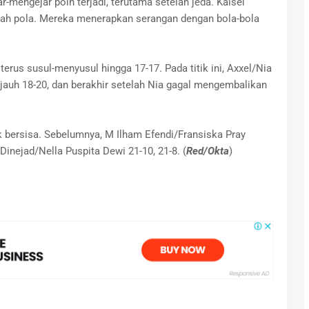
r-mengejar poin terjadi, terutama setelah jeda. Kalsel
bah pola. Mereka menerapkan serangan dengan bola-bola
 terus susul-menyusul hingga 17-17. Pada titik ini, Axxel/Nia
jauh 18-20, dan berakhir setelah Nia gagal mengembalikan
k bersisa. Sebelumnya, M Ilham Efendi/Fransiska Pray
inejad/Nella Puspita Dewi 21-10, 21-8. (
Red/Okta
)