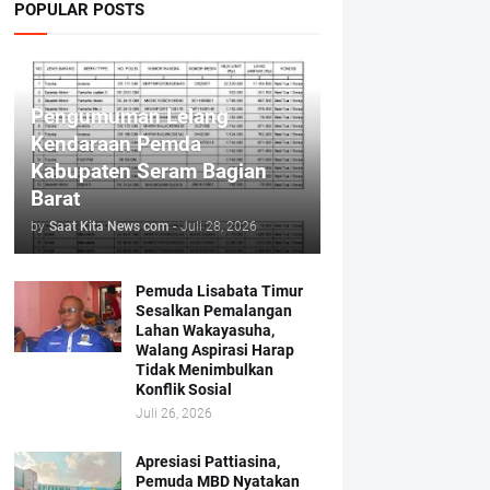
POPULAR POSTS
Pengumuman Lelang
Kendaraan Pemda
Kabupaten Seram Bagian
Barat
by
Saat Kita News com
-
Juli 28, 2026
Pemuda Lisabata Timur
Sesalkan Pemalangan
Lahan Wakayasuha,
Walang Aspirasi Harap
Tidak Menimbulkan
Konflik Sosial
Juli 26, 2026
Apresiasi Pattiasina,
Pemuda MBD Nyatakan