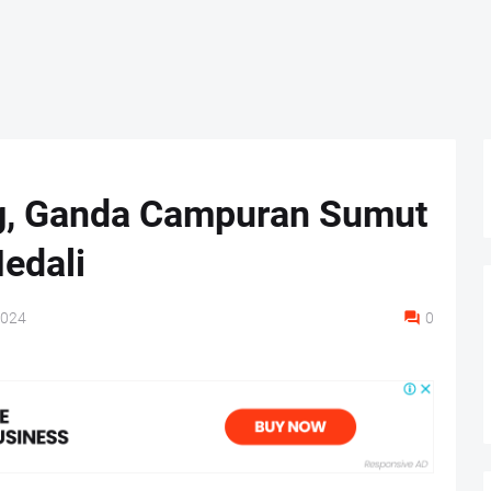
g, Ganda Campuran Sumut
edali
2024
0