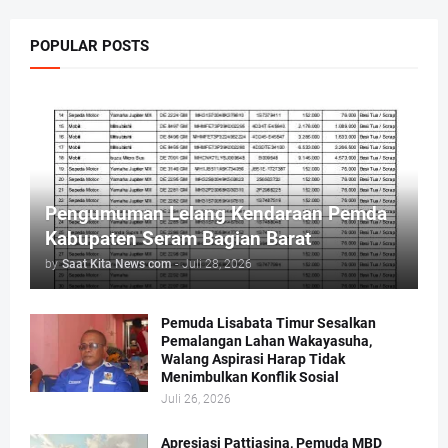
POPULAR POSTS
Pengumuman Lelang Kendaraan Pemda
Kabupaten Seram Bagian Barat
by
Saat Kita News com
-
Juli 28, 2026
Pemuda Lisabata Timur Sesalkan
Pemalangan Lahan Wakayasuha,
Walang Aspirasi Harap Tidak
Menimbulkan Konflik Sosial
Juli 26, 2026
Apresiasi Pattiasina, Pemuda MBD