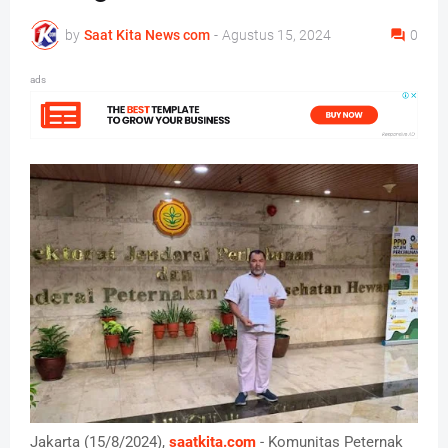
by
Saat Kita News com
-
Agustus 15, 2024
0
ads
Jakarta (15/8/2024),
saatkita.com
- Komunitas Peternak