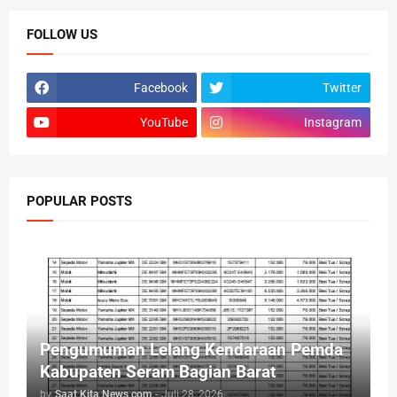
FOLLOW US
Facebook
Twitter
YouTube
Instagram
POPULAR POSTS
Pengumuman Lelang Kendaraan Pemda
Kabupaten Seram Bagian Barat
by
Saat Kita News com
-
Juli 28, 2026