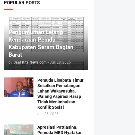
POPULAR POSTS
Pengumuman Lelang
Kendaraan Pemda
Kabupaten Seram Bagian
Barat
by
Saat Kita News com
-
Juli 28, 2026
Pemuda Lisabata Timur
Sesalkan Pemalangan
Lahan Wakayasuha,
Walang Aspirasi Harap
Tidak Menimbulkan
Konflik Sosial
Juli 26, 2026
Apresiasi Pattiasina,
Pemuda MBD Nyatakan