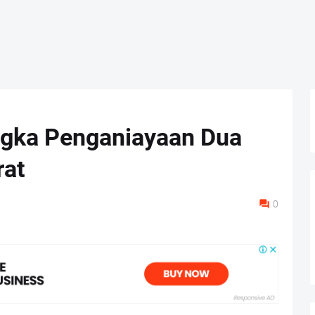
angka Penganiayaan Dua
rat
0