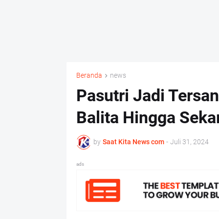
Beranda
news
Pasutri Jadi Ters
Balita Hingga Seka
by
Saat Kita News com
-
Juli 31, 2024
ads