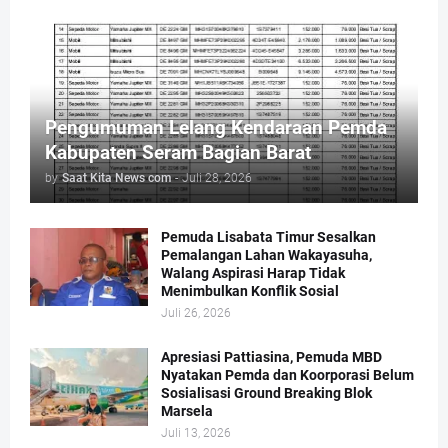
Pengumuman Lelang Kendaraan Pemda
Kabupaten Seram Bagian Barat
by
Saat Kita News com
-
Juli 28, 2026
Pemuda Lisabata Timur Sesalkan
Pemalangan Lahan Wakayasuha,
Walang Aspirasi Harap Tidak
Menimbulkan Konflik Sosial
Juli 26, 2026
Apresiasi Pattiasina, Pemuda MBD
Nyatakan Pemda dan Koorporasi Belum
Sosialisasi Ground Breaking Blok
Marsela
Juli 13, 2026