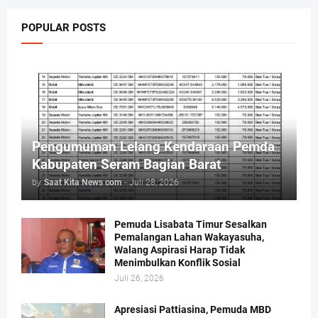
POPULAR POSTS
Pengumuman Lelang Kendaraan Pemda
Kabupaten Seram Bagian Barat
by
Saat Kita News com
-
Juli 28, 2026
Pemuda Lisabata Timur Sesalkan
Pemalangan Lahan Wakayasuha,
Walang Aspirasi Harap Tidak
Menimbulkan Konflik Sosial
Juli 26, 2026
Apresiasi Pattiasina, Pemuda MBD