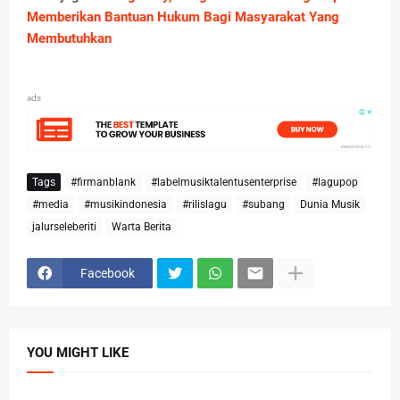
Memberikan Bantuan Hukum Bagi Masyarakat Yang
Membutuhkan
ads
Tags
#firmanblank
#labelmusiktalentusenterprise
#lagupop
#media
#musikindonesia
#rilislagu
#subang
Dunia Musik
jalurseleberiti
Warta Berita
Facebook
YOU MIGHT LIKE